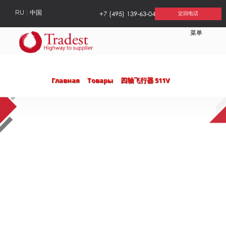
+7 (495) 139-63-04
RU
中国
定回电话
菜单
Главная
Товары
四轴飞行器 511V