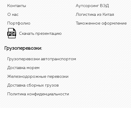
Контакты
Аутсорсинг ВЭД
О нас
Логистика из Китая
Портфолио
Таможенное оформление
Скачать презентацию
Грузоперевозки:
Грузоперевозки автотранспортом
Доставка морем
Железнодорожные перевозки
Доставка сборных грузов
Политика конфиденциальности
有限责任公司"Стандард" 2012 Tradest, 红色标志是本公司"Стандард"的商
标"标准"在中国、俄罗斯和/或其他国家。 所有其他元素的品牌和名称是属于
他们各自的实体。 除非另有说明，数据的来源呈现的是内部统计数据和分析