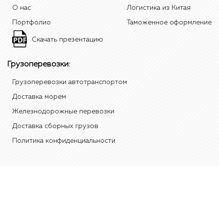
О нас
Логистика из Китая
Портфолио
Таможенное оформление
Скачать презентацию
Грузоперевозки:
Грузоперевозки автотранспортом
Доставка морем
Железнодорожные перевозки
Доставка сборных грузов
Политика конфиденциальности
有限责任公司"Стандард" 2012 Tradest, 红色标志是本公司"Стандард"的商
标"标准"在中国、俄罗斯和/或其他国家。 所有其他元素的品牌和名称是属于
他们各自的实体。 除非另有说明，数据的来源呈现的是内部统计数据和分析
报告，该公司的"标准"。 电话：
+7(495)108-49-20