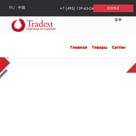
+7 (495) 139-63-04
RU
中国
定回电话
菜单
Главная
Товары
Cartier