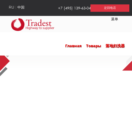
+7 (495) 139-63-04
RU
中国
定回电话
菜单
Главная
Товары
落地妇洗器