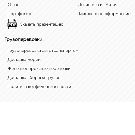
О нас
Логистика из Китая
Портфолио
Таможенное оформление
Скачать презентацию
Грузоперевозки:
Грузоперевозки автотранспортом
Доставка морем
Железнодорожные перевозки
Доставка сборных грузов
Политика конфиденциальности
有限责任公司"Стандард" 2012 Tradest, 红色标志是本公司"Стандард"的商
标"标准"在中国、俄罗斯和/或其他国家。 所有其他元素的品牌和名称是属于
他们各自的实体。 除非另有说明，数据的来源呈现的是内部统计数据和分析
报告，该公司的"标准"。 电话：
+7(495)108-49-20