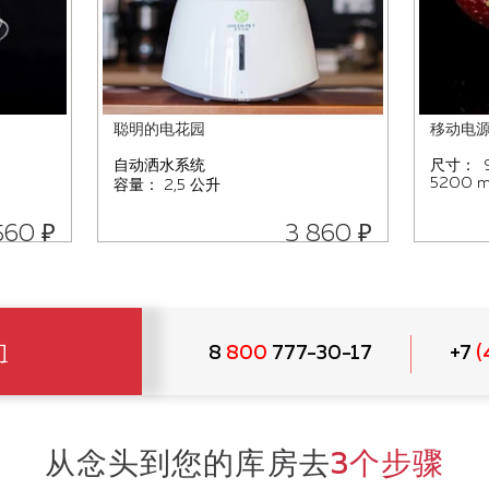
聪明的电花园
移动电
自动洒水系统
尺寸： 9
5200 ma
容量： 2,5 公升
560 ₽
3 860 ₽
们
8
800
777-30-17
+7
(
从念头到您的库房去
3个步骤