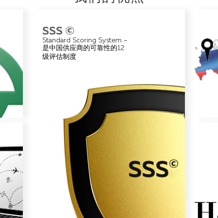
ce"
SSS ©
SSS ©
办
[перейти к статье]
Standard Scoring System –
规则
广州
请营业执照
是中国供应商的可靠性的12
办
请出口许可证
级评估制度
检查公司的开办资金
请CE认证
检查公司在网络上有多少信息
公司的b2b部门的顶级网站的状况
用Whois查看域名的信息
用一个黑名单的供应商检查公司
在地图上查看公司的当地
按照照片网站的消息查看供应商给的照片
检查PI信息
访问供应商
跟踪
俄
HS
当地
我们