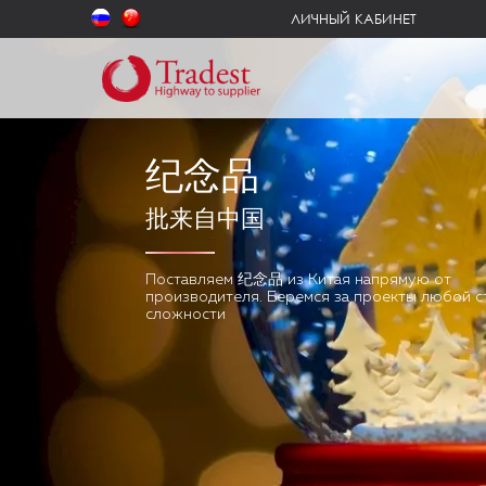
ЛИЧНЫЙ КАБИНЕТ
纪念品
批来自中国
Поставляем
纪念品
из Китая напрямую от
производителя. Беремся за проекты любой с
сложности