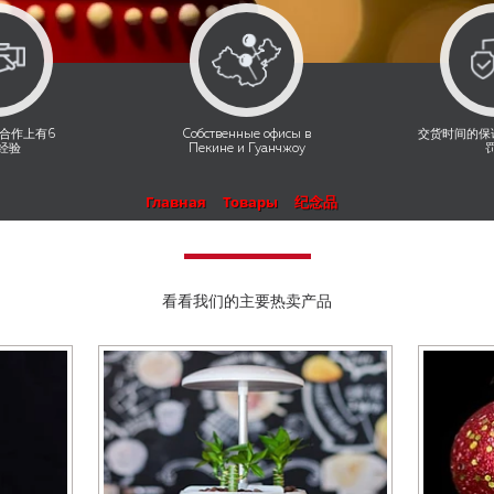
合作上有6
Собственные офисы в
交货时间的保
经验
Пекине и Гуанчжоу
Главная
Товары
纪念品
看看我们的主要热卖产品