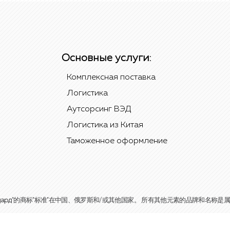
Основные услуги:
Комплексная поставка
Логистика
Аутсорсинг ВЭД
Логистика из Китая
Таможенное оформление
是本公司"Стандард"的商标"标准"在中国、俄罗斯和/或其他国家。 所有其他元素的品