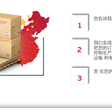
您告诉我
1
我们实现
把您的订
2
控制
生产
运输
和
您
在您
3