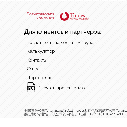
Логистическая
компания
Для клиентов и партнеров:
Расчет цены на доставку груза
Калькулятор
Контакты
О нас
Портфолио
Скачать презентацию
有限责任公司"Стандард" 2012 Tradest, 红色标志
数据和分析报告，该公司的"标准"。 电话：
+7(495)108-49-20