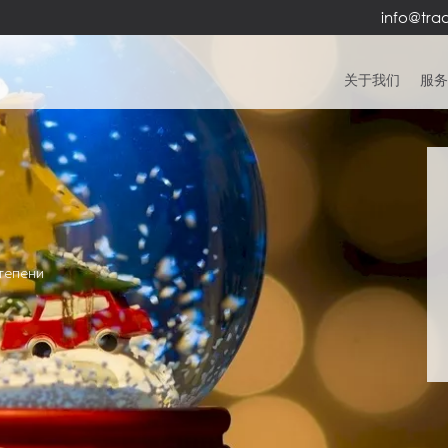
info@trad
关于我们
服
тепени