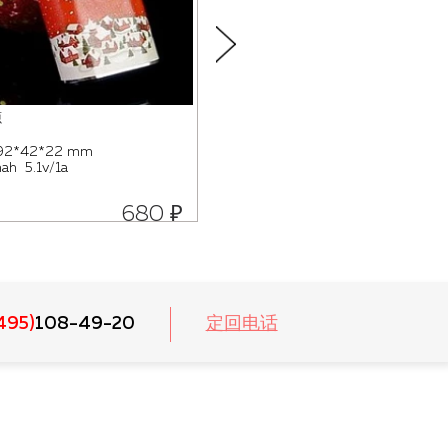
源
视频明信片
2*42*22 mm
显示器lsd 2.8"
h 5.1v/1a
记性 128mb
解析度 320*240
680 ₽
99
495)
108-49-20
定回电话