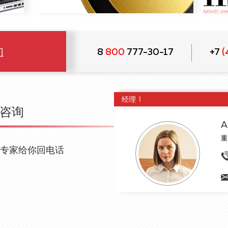
们
8
800
777-30-17
+7
(
经理 1
咨询
A
重
们的专家给你回电话