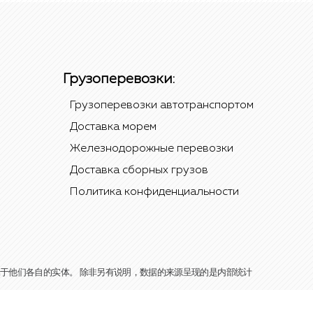
Грузоперевозки:
Грузоперевозки автотранспортом
Доставка морем
Железнодорожные перевозки
Доставка сборных грузов
Политика конфиденциальности
牌和名称是属于他们各自的实体。 除非另有说明，数据的来源呈现的是内部统计