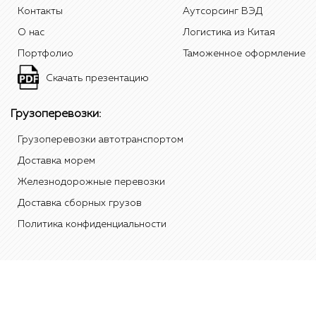
Контакты
Аутсорсинг ВЭД
О нас
Логистика из Китая
Портфолио
Таможенное оформление
Скачать презентацию
Грузоперевозки:
Грузоперевозки автотранспортом
Доставка морем
Железнодорожные перевозки
Доставка сборных грузов
Политика конфиденциальности
有限责任公司"Стандард" 2012 Tradest, 红色标志是本公司"Стандард"的商
标"标准"在中国、俄罗斯和/或其他国家。 所有其他元素的品牌和名称是属于
他们各自的实体。 除非另有说明，数据的来源呈现的是内部统计数据和分析