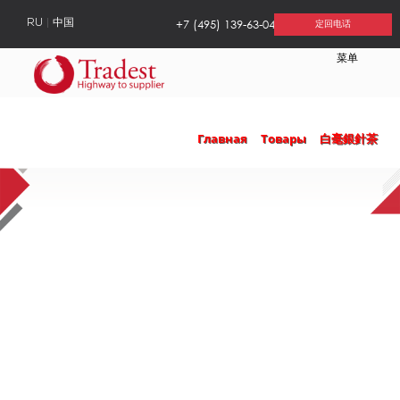
+7 (495) 139-63-04
RU
中国
定回电话
菜单
Главная
Товары
白毫銀針茶