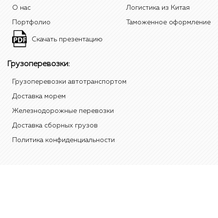
О нас
Логистика из Китая
Портфолио
Таможенное оформление
Скачать презентацию
Грузоперевозки:
Грузоперевозки автотранспортом
Доставка морем
Железнодорожные перевозки
Доставка сборных грузов
Политика конфиденциальности
有限责任公司"Стандард" 2012 Tradest, 红色标志是本公司"Стандард"的商
标"标准"在中国、俄罗斯和/或其他国家。 所有其他元素的品牌和名称是属于
他们各自的实体。 除非另有说明，数据的来源呈现的是内部统计数据和分析
报告，该公司的"标准"。 电话：
+7(495)108-49-20