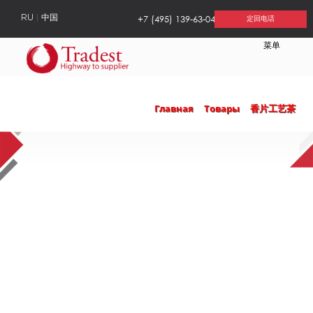
+7 (495) 139-63-04
RU
中国
定回电话
菜单
Главная
Товары
香片工艺茶