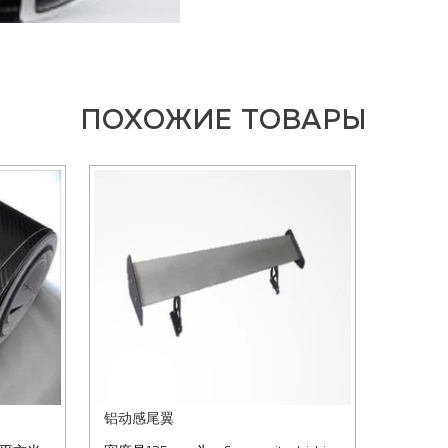
ПОХОЖИЕ ТОВАРЫ
铝动感尾翼