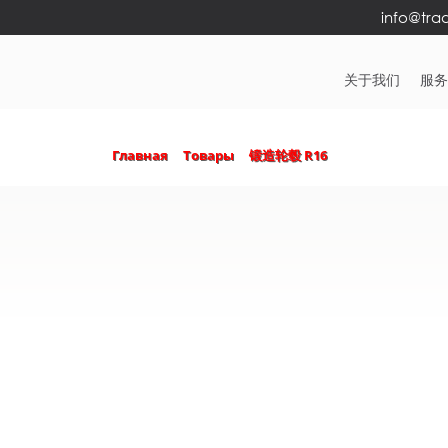
info@trad
关于我们
服
Главная
Товары
锻造轮毂 R16