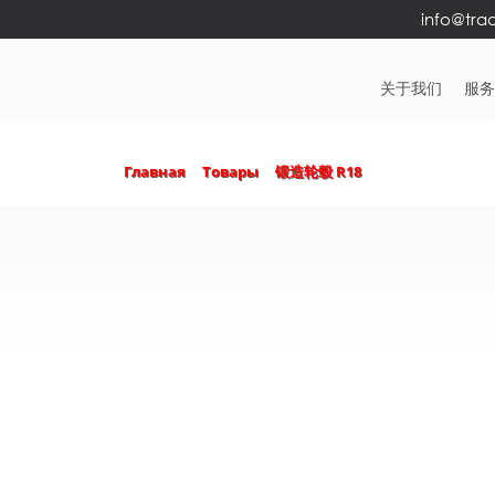
info@trad
关于我们
服
Главная
Товары
锻造轮毂 R18