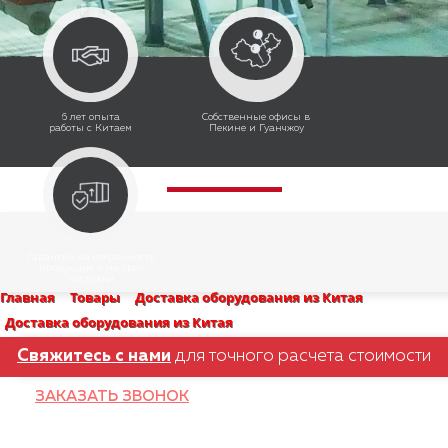
6 лет опыта
Собственные офисы в
работы с Китаем
Пекине и Гуанчжоу
Гарантия на сохранность
продукции и на срок
поставки
Главная
Товары
Доставка оборудования из Китая
Доставка оборудования из Китая
Свяжитесь с нами
для точного расчета стоимости
поставки
ЗАКАЗАТЬ ЗВОНОК