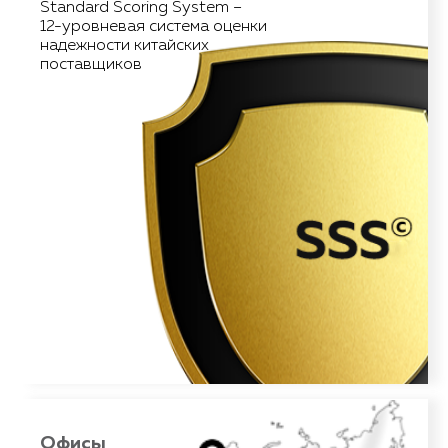
Запрос свидетельства
Standard Scoring System –
о государственной регистрации
12-уровневая система оценки
Запрос лицензии на экспорт
надежности китайских
Проверка уставного капитала компании
поставщиков
Запрос CE сертификатов
Выяснение объема присутствия
компании в Интернете
Статус компании на топ-площадках
b2b сектора
Информация о домене через Whois
Пробивание компании через
черные списки поставщиков
Пробивание адреса компании
через карты
Анализ фото на сайте
в соответствии с фотостоками
Анализ телефона и фото в PI
Визит на фабрику
Офисы
Офисы