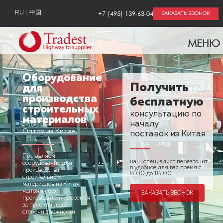
+7 (495) 139-63-04
RU
中国
ЗАКАЗАТЬ ЗВОНОК
МЕНЮ
Оборудование
Получить
для
производства
бесплатную
строительных
консультацию по
материалов
началу
Оптом из Китая
поставок из Китая
Поставляем
наш специалист перезвонит
оборудование для
в удобное для вас время
с
производства
8:00 до 18:00
строительных
материалов
из Китая
напрямую от
ЗАКАЗАТЬ ЗВОНОК
производителя. Беремся
за проекты любой
степени сложности