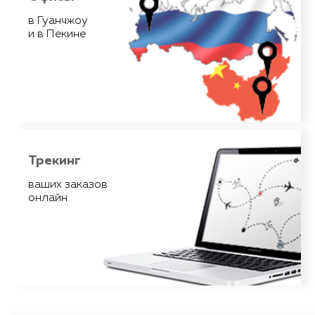
Мы имеем возможность напрямую контролировать поставщиков
благодаря наличию офисов с китайскими и русскими
в Гуанчжоу
сотрудниками в Гуанчжоу и Пекине
и в Пекине
Трекинг
Трекинг
Вы имеете возможность отслеживать статус вашего заказа в режиме
онлайн
ваших заказов
онлайн