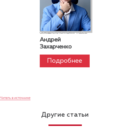
в бизнес-сообществах
Москвы, имеет 2 высших
образования. В свободное
время занимается
альпинизмом, играет в
большой теннис и катается на
лыжах
Основатель компании Tradest
Андрей
Захарченко
Подробнее
Читать в источнике
Другие статьи