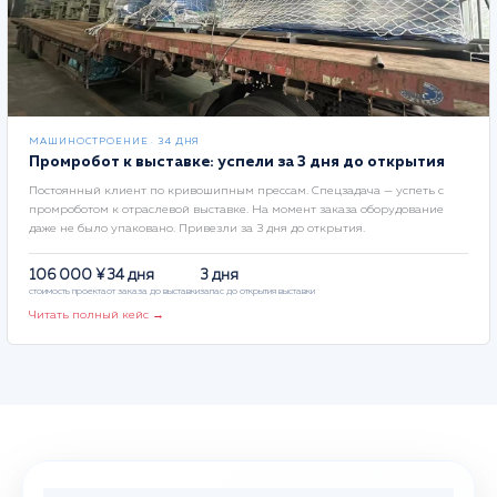
МАШИНОСТРОЕНИЕ · 34 ДНЯ
Промробот к выставке: успели за 3 дня до открытия
Постоянный клиент по кривошипным прессам. Спецзадача — успеть с
промроботом к отраслевой выставке. На момент заказа оборудование
даже не было упаковано. Привезли за 3 дня до открытия.
106 000 ¥
34 дня
3 дня
стоимость проекта
от заказа до выставки
запас до открытия выставки
Читать полный кейс →