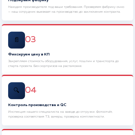
Подбираем фабрику
Находим производителя под ваши требования. Проверяем фабрику очно
— наш сотрудник выезжает на производство до заключения контракта.
03
📄
Фиксируем цену в КП
Закрепляем стоимость оборудования, услуг, пошлин и транспорта до
старта проекта. Без сюрпризов на растаможке.
04
🔍
Контроль производства и QC
Инспекция нашего специалиста на заводе до отгрузки. Фотоотчёт,
проверка соответствия ТЗ, замеры, проверка комплектности.