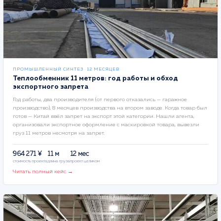
ПРОМЫШЛЕННЫЙ СИНТЕЗ · 12 МЕСЯЦЕВ
Теплообменник 11 метров: год работы и обход
экспортного запрета
Год работы, два производителя (от первого отказались — гаражное
производство), 8 месяцев производства на втором заводе. Когда товар был
готов — Китай ввёл запрет на экспорт этой категории. Нашли агента,
организовали экспортное оформление с маскировкой товара, вывезли
груз 11 метров несмотря на запрет.
964 271 ¥
11 м
12 мес
стоимость проекта
длина груза
проект целиком
Читать полный кейс →