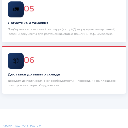
05
🚛
Логистика и таможня
Подбираем оптимальный маршрут (авто, ЖД, море, мультимодальный).
Готовим документы для растаможки, ставка пошлины зафиксирована.
06
📦
Доставка до вашего склада
Доводим до получения. При необходимости — переводчик на площадке
при пуско-наладке оборудования.
РИСКИ ПОД КОНТРОЛЕМ