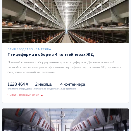
ПТИЦЕВОДСТВО · 2 МЕСЯЦА
Птицеферма в сборе в 4 контейнерах ЖД
Полный комплект оборудования для птицефермы. Десятки позиций
разной классификации — оформили сертификаты, провели QC, провезли
без доначислений на таможне.
1 228 464 ¥
2 месяца
4 контейнера
стоимость оборудования
от заказа до доставки
ЖД-доставка
Читать полный кейс →