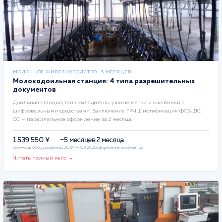
МОЛОЧНОЕ ЖИВОТНОВОДСТВО · 5 МЕСЯЦЕВ
Молокодоильная станция: 4 типа разрешительных
документов
Доильная станция, танк-охладитель, ушные метки и ошейники с
шифровальными средствами. Заключение ГРЧЦ, нотификация ФСБ, ДС,
СС — параллельное оформление за 2 месяца.
1 539 550 ¥
~5 месяцев
2 месяца
стоимость оборудования
11.2024 — 03.2025
оформление документов
Читать полный кейс →