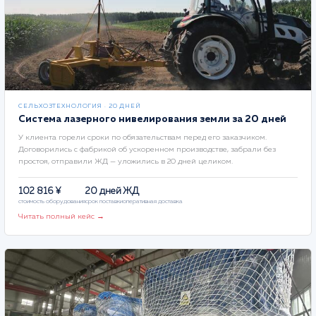
СЕЛЬХОЗТЕХНОЛОГИЯ · 20 ДНЕЙ
Система лазерного нивелирования земли за 20 дней
У клиента горели сроки по обязательствам перед его заказчиком.
Договорились с фабрикой об ускоренном производстве, забрали без
простоя, отправили ЖД — уложились в 20 дней целиком.
102 816 ¥
20 дней
ЖД
стоимость оборудования
срок поставки
оперативная доставка
Читать полный кейс →