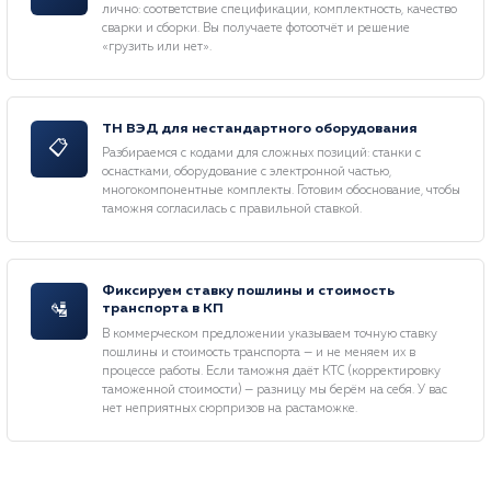
лично: соответствие спецификации, комплектность, качество
сварки и сборки. Вы получаете фотоотчёт и решение
«грузить или нет».
ТН ВЭД для нестандартного оборудования
📋
Разбираемся с кодами для сложных позиций: станки с
оснастками, оборудование с электронной частью,
многокомпонентные комплекты. Готовим обоснование, чтобы
таможня согласилась с правильной ставкой.
Фиксируем ставку пошлины и стоимость
🛂
транспорта в КП
В коммерческом предложении указываем точную ставку
пошлины и стоимость транспорта — и не меняем их в
процессе работы. Если таможня даёт КТС (корректировку
таможенной стоимости) — разницу мы берём на себя. У вас
нет неприятных сюрпризов на растаможке.