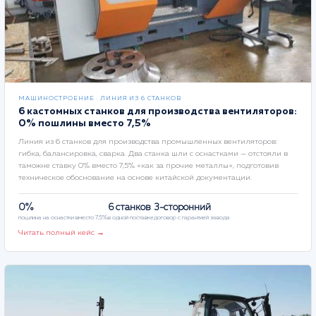
МАШИНОСТРОЕНИЕ · ЛИНИЯ ИЗ 6 СТАНКОВ
6 кастомных станков для производства вентиляторов:
0% пошлины вместо 7,5%
Линия из 6 станков для производства промышленных вентиляторов:
гибка, балансировка, сварка. Два станка шли с оснастками — отстояли в
таможне ставку 0% вместо 7,5% «как за прочие металлы», подготовив
техническое обоснование на основе китайской документации.
0%
6 станков
3-сторонний
пошлина на оснастки вместо 7,5%
в одной поставке
договор с гарантией завода
Читать полный кейс →