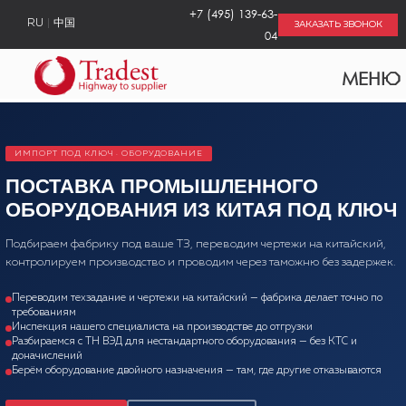
+7 (495) 139-63-
RU
中国
ЗАКАЗАТЬ ЗВОНОК
04
МЕНЮ
ИМПОРТ ПОД КЛЮЧ · ОБОРУДОВАНИЕ
ПОСТАВКА ПРОМЫШЛЕННОГО
ОБОРУДОВАНИЯ ИЗ КИТАЯ ПОД КЛЮЧ
Подбираем фабрику под ваше ТЗ, переводим чертежи на китайский,
контролируем производство и проводим через таможню без задержек.
Переводим техзадание и чертежи на китайский — фабрика делает точно по
требованиям
Инспекция нашего специалиста на производстве до отгрузки
Разбираемся с ТН ВЭД для нестандартного оборудования — без КТС и
доначислений
Берём оборудование двойного назначения — там, где другие отказываются