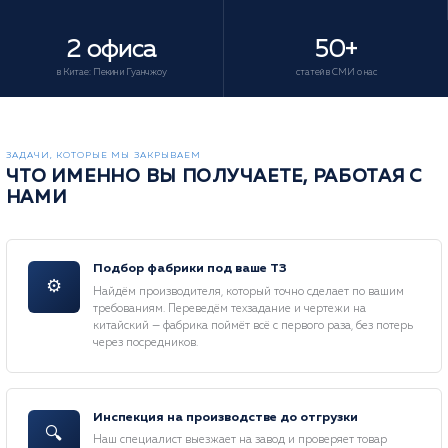
2 офиса
50+
в Китае: Пекин и Гуанчжоу
статей в СМИ о нас
ЗАДАЧИ, КОТОРЫЕ МЫ ЗАКРЫВАЕМ
ЧТО ИМЕННО ВЫ ПОЛУЧАЕТЕ, РАБОТАЯ С
НАМИ
Подбор фабрики под ваше ТЗ
⚙
Найдём производителя, который точно сделает по вашим
требованиям. Переведём техзадание и чертежи на
китайский — фабрика поймёт всё с первого раза, без потерь
через посредников.
Инспекция на производстве до отгрузки
🔍
Наш специалист выезжает на завод и проверяет товар