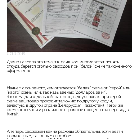
07.10.2019
Давно назрела эта тема, т.к. слишком многие хотят понять
откуда берется столько расходов при "белой" схеме таможенного
оформления.
Начнем с основного, чем отличается "белая" схема от "серой" или
"карго" схемы или, так называемых "долларов за кг".
Это тема для отдельной статьи но, в двух словах: при серой
схеме ваш товар проходит таможню по другому коду и,
зачастую, в другой стране (Белоруссия, Казахстан). К этой же
схеме относятся и различные огромные проценты за перевод в
Китай.
А теперь расскажем какие расходы обязательны, если везти
нормальным, законным способом: