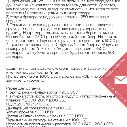
1) Сертификация - от 12 000 р. за промышленное оборудование
до нескольких тысяч долларов за товары для детей. Делается,
как правило, один раз на год. Но стоимость не меняется от того,
везете вы 1 штуку или целый контейнер товара
2) Услуги брокера за подачу декларации - 250 долларов в
среднем
3) Терминальные расходы на станции - зависят от количества
груза, чем меньше груза, тем выше расход в пересчете на
единицу. Например, терминалка на станции Ворсино рядом с
Москвой стоит 20500 р. за 40-футовый контейнер. Но если вы
везете, например, 1 кубометр груза, то это будет стоить 6000 р.
4) Транспортировка - если 40-футовый контейнер на 72 куба по
маршруту Шанхай-Москва обходится в среднем в 3500
долларов, то 1 кубометр перевезти будет стоить порядка 500
долларов
Полезная рассылка
Сравним на примере сколько стоит привезти 1 станок из Китая
и контейнер станков из Китая.
Пусть станок стоит 1000 USD на условиях FOB и по объему
занимает 1 кубометр.
Подписатьс
Расчет для 1 станка:
Фрахт Шанхай - Владивосток = 200 USD
Фактурная стоимость, от которой будут считаться таможенные
платежи = (1000+200)=1200 USD
НДС=1200*0,2=240 USD
Декларация соответствия = 200 USD
Услуги брокера = 250 USD
Доставка Владивосток - Москва = 300 USD
Терминальные расходы на станции = 100 USD
Итого сумма логистических расходов: 200 + 240 + 200 + 250 +