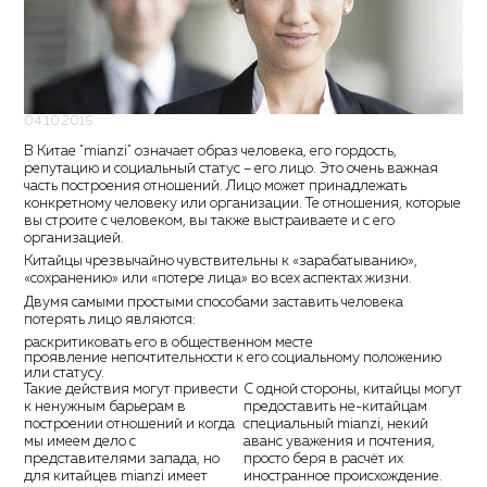
04.10.2016
В Китае "mianzi" означает образ человека, его гордость,
репутацию и социальный статус – его лицо. Это очень важная
часть построения отношений. Лицо может принадлежать
конкретному человеку или организации. Те отношения, которые
вы строите с человеком, вы также выстраиваете и с его
организацией.
Китайцы чрезвычайно чувствительны к «зарабатыванию»,
«сохранению» или «потере лица» во всех аспектах жизни.
Двумя самыми простыми способами заставить человека
потерять лицо являются:
раскритиковать его в общественном месте
проявление непочтительности к его социальному положению
или статусу.
Такие действия могут привести
С одной стороны, китайцы могут
к ненужным барьерам в
предоставить не-китайцам
построении отношений и когда
специальный mianzi, некий
мы имеем дело с
аванс уважения и почтения,
представителями запада, но
просто беря в расчёт их
для китайцев mianzi имеет
иностранное происхождение.