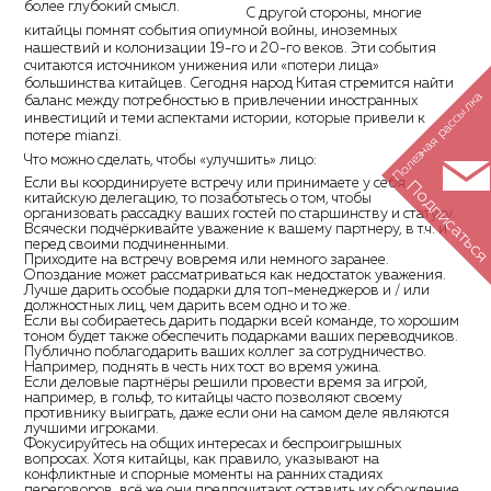
более глубокий смысл.
С другой стороны, многие
китайцы помнят события опиумной войны, иноземных
нашествий и колонизации 19-го и 20-го веков. Эти события
считаются источником унижения или «потери лица»
большинства китайцев. Сегодня народ Китая стремится найти
Полезная рассылка
баланс между потребностью в привлечении иностранных
инвестиций и теми аспектами истории, которые привели к
потере mianzi.
Что можно сделать, чтобы «улучшить» лицо:
Если вы координируете встречу или принимаете у себя
Подписатьс
китайскую делегацию, то позаботьтесь о том, чтобы
организовать рассадку ваших гостей по старшинству и статусу.
Всячески подчёркивайте уважение к вашему партнеру, в т.ч. и
перед своими подчиненными.
Приходите на встречу вовремя или немного заранее.
Опоздание может рассматриваться как недостаток уважения.
Лучше дарить особые подарки для топ-менеджеров и / или
должностных лиц, чем дарить всем одно и то же.
Если вы собираетесь дарить подарки всей команде, то хорошим
тоном будет также обеспечить подарками ваших переводчиков.
Публично поблагодарить ваших коллег за сотрудничество.
Например, поднять в честь них тост во время ужина.
Если деловые партнёры решили провести время за игрой,
например, в гольф, то китайцы часто позволяют своему
противнику выиграть, даже если они на самом деле являются
лучшими игроками.
Фокусируйтесь на общих интересах и беспроигрышных
вопросах. Хотя китайцы, как правило, указывают на
конфликтные и спорные моменты на ранних стадиях
переговоров, всё же они предпочитают оставить их обсуждение