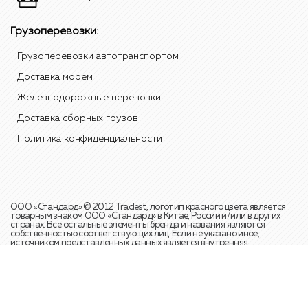
Грузоперевозки:
Грузоперевозки автотранспортом
Доставка морем
Железнодорожные перевозки
Доставка сборных грузов
Политика конфиденциальности
ООО «Стандард» © 2012 Tradest, логотип красного цвета является
товарным знаком ООО «Стандард» в Китае, России и/или в других
странах. Все остальные элементы бренда и названия являются
собственностью соответствующих лиц. Если не указано иное,
источником представленных данных является внутренняя
статистика и аналитические отчёты международной транспортной
компании ООО «Стандард». Телефон для справок:
+7 (495) 108 49 20
Мы собираем метаданные пользователей (cookie, данные об IP-адресе
и меcтоположении) для функционировании сайта. Если вы не хотите,
чтобы эти данные обрабатывались, то вам следует покинуть сайт.