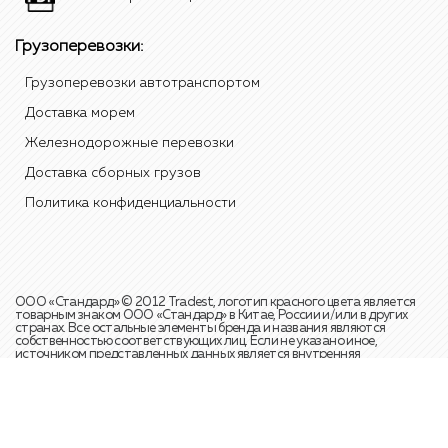
Грузоперевозки:
Грузоперевозки автотранспортом
Доставка морем
Железнодорожные перевозки
Доставка сборных грузов
Политика конфиденциальности
ООО «Стандард» © 2012 Tradest, логотип красного цвета является
товарным знаком ООО «Стандард» в Китае, России и/или в других
странах. Все остальные элементы бренда и названия являются
собственностью соответствующих лиц. Если не указано иное,
источником представленных данных является внутренняя
статистика и аналитические отчёты международной транспортной
компании ООО «Стандард». Телефон для справок:
+7 (495) 108 49 20
Мы собираем метаданные пользователей (cookie, данные об IP-адресе
и меcтоположении) для функционировании сайта. Если вы не хотите,
чтобы эти данные обрабатывались, то вам следует покинуть сайт.