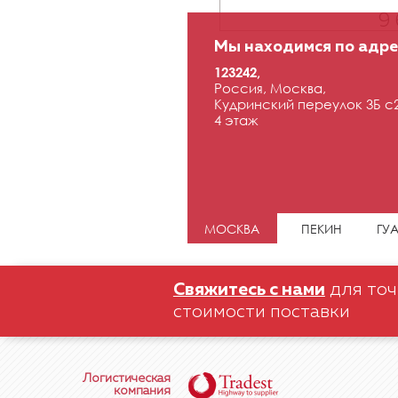
9 
Мы находимся по адре
123242,
Россия, Москва,
Кудринский переулок 3Б с2
4 этаж
МОСКВА
ПЕКИН
ГУ
Свяжитесь с нами
для точ
стоимости поставки
Логистическая
компания