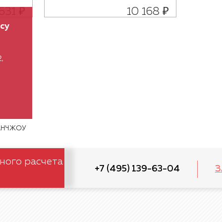
631 ₽
10 168 ₽
су
,
АНЧЖОУ
ного расчета
+7 (495) 139-63-04
З