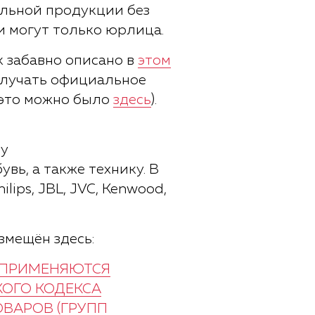
альной продукции без
и могут только юрлица.
к забавно описано в
этом
олучать официальное
ь это можно было
здесь
).
вь, а также технику. В
ilips, JBL, JVC, Kenwood,
змещён здесь:
Е ПРИМЕНЯЮТСЯ
КОГО КОДЕКСА
ВАРОВ (ГРУПП