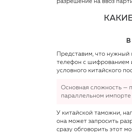
разрешение на ввоз парт
КАКИ
В
Представим, что нужный в
телефон с шифрованием и
условного китайского по
Основная сложность — п
параллельном импорте в 
У китайской таможни, нап
она может запросить раз
сразу обговорить этот м