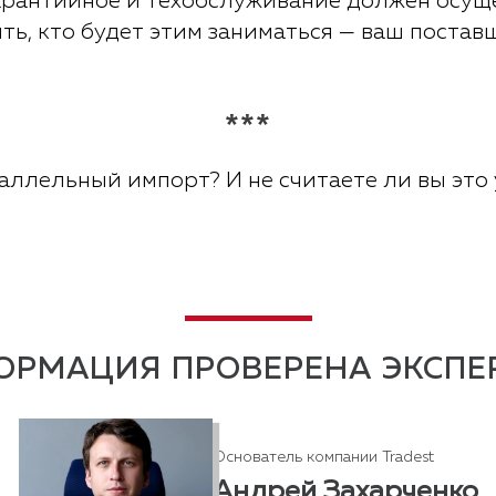
арантийное и техобслуживание должен осущ
ь, кто будет этим заниматься — ваш поставщ
***
раллельный импорт? И не считаете ли вы это
ОРМАЦИЯ ПРОВЕРЕНА ЭКСПЕ
Руководитель компании.
Основатель компании Tradest
Является президентом EO
Russia, выступает как эксперт
Андрей Захарченко
в бизнес-сообществах