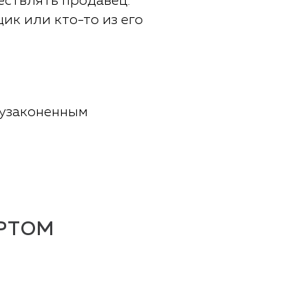
ествлять продавец.
ик или кто-то из его
 узаконенным
РТОМ