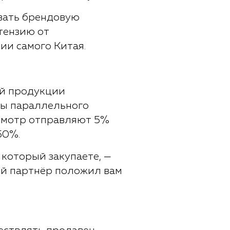
вать брендовую
тензию от
ии самого Китая.
ой продукции
ры параллельного
осмотр отправляют 5%
50%.
 который закупаете, —
кий партнёр положил вам