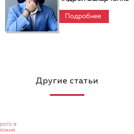
Москвы, имеет 2 высших
образования. В свободное
время занимается
Подробнее
альпинизмом, играет в
большой теннис и катается на
лыжах
Другие статьи
рого в
можне