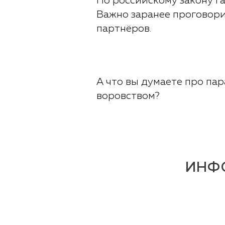
По российскому закону г
Важно заранее проговорит
партнёров.
А что вы думаете про па
воровством?
ИНФ