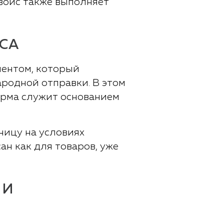
нвойс также выполняет
СА
ментом, который
родной отправки. В этом
орма служит основанием
ницу на условиях
н как для товаров, уже
 И