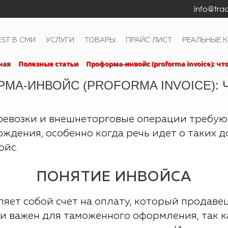
info@trad
EST В СМИ
УСЛУГИ
ТОВАРЫ
ПРАЙС ЛИСТ
РЕАЛЬНЫЕ 
ная
Полезные статьи
Проформа-инвойс (proforma invoice): что
МА-ИНВОЙС (PROFORMA INVOICE): 
евозки и внешнеторговые операции требую
дения, особенно когда речь идет о таких до
ойс.
ПОНЯТИЕ ИНВОЙСА
вляет собой счет на оплату, который продав
и важен для таможенного оформления, так к