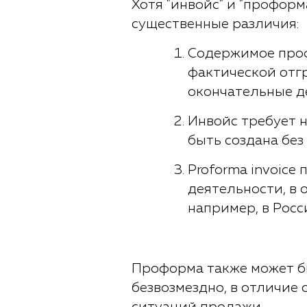
Хотя "инвойс" и "профор
существенные различия:
Содержимое проф
фактической отгр
окончательные де
Инвойс требует 
быть создана бе
Proforma invoice
деятельности, в 
например, в Росс
Проформа также может б
безвозмездно, в отличие