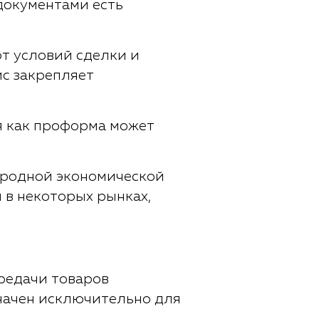
 документами есть
т условий сделки и
йс закрепляет
я как проформа может
народной экономической
я в некоторых рынках,
редачи товаров
значен исключительно для