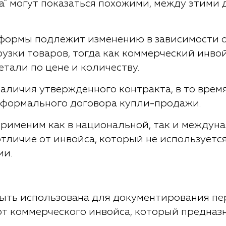
ма" могут показаться похожими, между этими
ормы подлежит изменению в зависимости о
узки товаров, тогда как коммерческий инво
тали по цене и количеству.
наличия утвержденного контракта, в то врем
з формального договора купли-продажи.
 применим как в национальной, так и между
отличие от инвойса, который не используетс
ии.
ыть использована для документирования пе
 от коммерческого инвойса, который предна