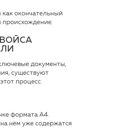
я как окончательный
и происхождение.
НВОЙСА
ВЛИ
ключевые документы,
ния, существуют
тот процесс.
нке формата А4.
 на нём уже содержатся