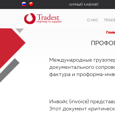
ЛИЧНЫЙ КАБИНЕТ
О НАС
TRAD
Глав
ПРОФОР
Международные грузопер
документального сопровож
фактура и проформа-инв
Инвойс (invoice) предста
Этот документ критическ