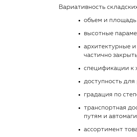
Вариативность складских
объем и площадь
высотные параме
архитектурные и
частично закрыт
спецификации к 
доступность для 
градация по сте
транспортная до
путям и автомаг
ассортимент тов