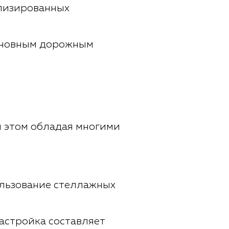
лизированных
основным дорожным
и этом обладая многими
ользование стеллажных
застройка составляет