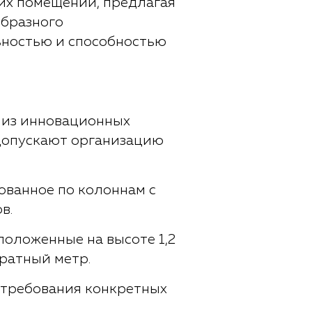
их помещений, предлагая
образного
ьностью и способностью
 из инновационных
допускают организацию
ованное по колоннам с
в.
положенные на высоте 1,2
дратный метр.
 требования конкретных