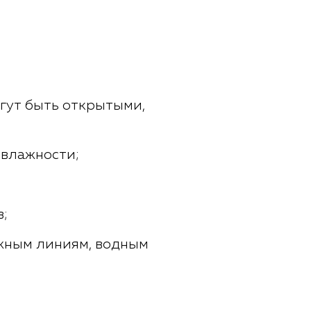
гут быть открытыми,
 влажности;
в;
ожным линиям, водным