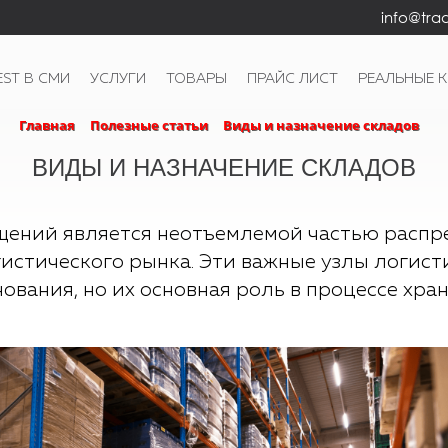
info@trad
EST В СМИ
УСЛУГИ
ТОВАРЫ
ПРАЙС ЛИСТ
РЕАЛЬНЫЕ 
Главная
Полезные статьи
Виды и назначение складов
ВИДЫ И НАЗНАЧЕНИЕ СКЛАДОВ
щений является неотъемлемой частью распр
истического рынка. Эти важные узлы логист
ования, но их основная роль в процессе хра