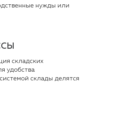
водственные нужды или
ССЫ
ция складских
ля удобства
 системой склады делятся