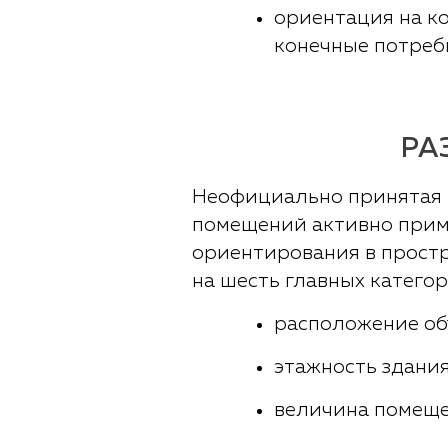
ориентация на к
конечные потреб
РА
Неофициально принятая 
помещений активно приме
ориентирования в простр
на шесть главных катего
расположение об
этажность здания
величина помеще